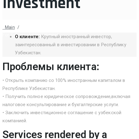
Investment
Main
/
Case: Opening A Company With 100% Foreign Capital
For Successful Investment
О клиенте:
Крупный иностранный инвестор,
заинтересованный в инвестировании в Республику
Узбекистан.
Проблемы клиента:
• Открыть компанию со 100% иностранным капиталом в
Республике Узбекистан.
• Получить полное юридическое сопровождение,включая
налоговое консультирование и бухгалтерские услуги.
• Заключить инвестиционное соглашение с узбекской
компанией.
Services rendered by a