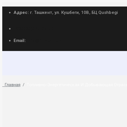
Адрес:
г. Ташкент, ул. Кушбеги, 10B, БЦ Qushbegi
+998(98)877-87-78
Email:
info@finaudit.uz
Топливно-энерг
Главная
/
Топливно-Энергетическая И Добывающая Отрас