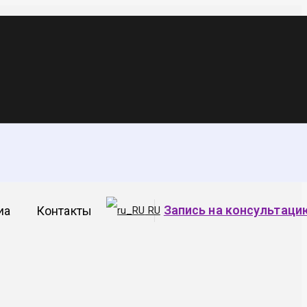
ывающая отрасли
Запись на консультаци
иа
Контакты
RU