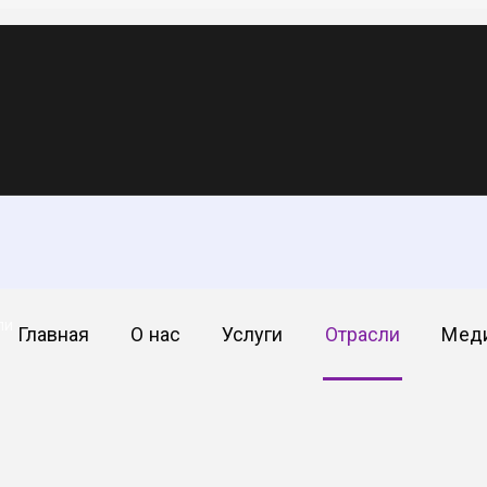
етическая и доб
ли
Главная
О нас
Услуги
Отрасли
Мед