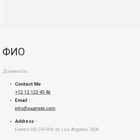
ФИО
Должность
Contact Me
+12 12 123 45 46
Email :
info@example.com
Address :
Evanto HQ 24 Fifth st, Los Angeles, USA