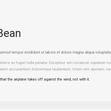
 Bean
iusmod tempor incididunt ut labore et dolore magna aliqua voluptat
 dolore eu fugiat nulla pariatur. Excepteur sint occaecat cupidatat no
ptatem accusantium doloremque laudantium, totam rem aperiam, eaque
t the airplane takes off against the wind, not with it.