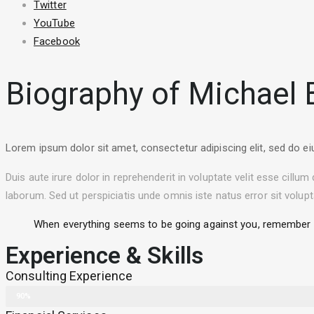
Twitter
YouTube
Facebook
Biography of Michael
Lorem ipsum dolor sit amet, consectetur adipiscing elit, sed do e
Duis aute irure dolor in reprehenderit in voluptate velit esse cillum
laborum. Sed ut perspiciatis unde omnis iste natus error sit volu
When everything seems to be going against you, remember tha
Experience & Skills
Consulting Experience
90%