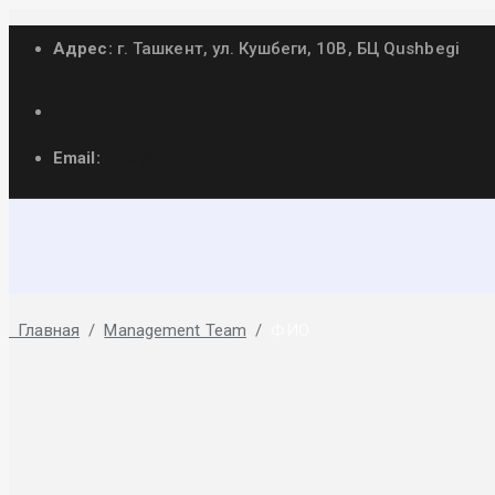
Адрес:
г. Ташкент, ул. Кушбеги, 10B, БЦ Qushbegi
+998(98)877-87-78
Email:
info@finaudit.uz
ФИО
Главная
/
Management Team
/
ФИО