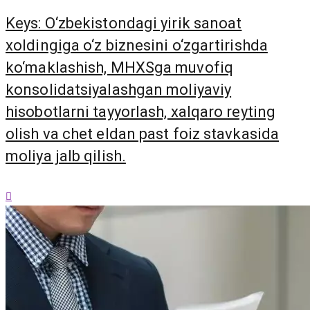
Keys: O‘zbekistondagi yirik sanoat
xoldingiga o‘z biznesini o‘zgartirishda
ko‘maklashish, MHXSga muvofiq
konsolidatsiyalashgan moliyaviy
hisobotlarni tayyorlash, xalqaro reyting
olish va chet eldan past foiz stavkasida
moliya jalb qilish.