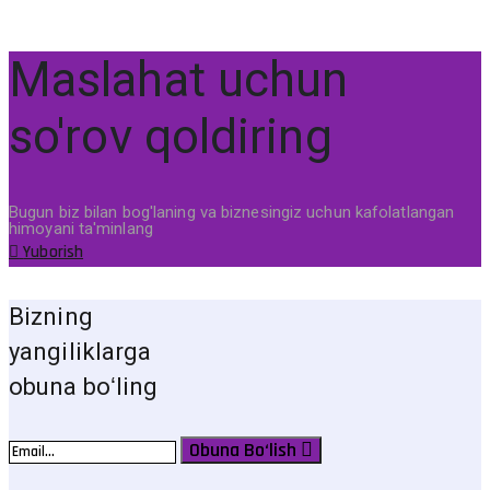
Maslahat uchun
so'rov qoldiring
Bugun biz bilan bog'laning va biznesingiz uchun kafolatlangan
himoyani ta'minlang
Yuborish
Bizning
yangiliklarga
obuna boʻling
Obuna Bo‘lish