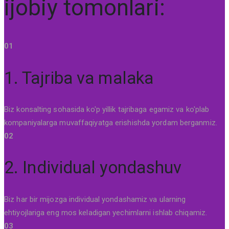
ijobiy tomonlari:
01
1. Tajriba va malaka
Biz konsalting sohasida ko'p yillik tajribaga egamiz va ko'plab
kompaniyalarga muvaffaqiyatga erishishda yordam berganmiz.
02
2. Individual yondashuv
Biz har bir mijozga individual yondashamiz va ularning
ehtiyojlariga eng mos keladigan yechimlarni ishlab chiqamiz.
03