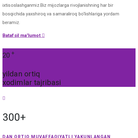
ixtisoslashganmiz.Biz mijozlarga rivojlanishning har bir
bosqichida yaxshiroq va samaraliroq bo'lishlariga yordam
beramiz.
Batafsil ma'lumot
+
20
yildan ortiq
xodimlar tajribasi
300+
DAN ORTIQ MUVAFFAQIYATLI YAKUNLANGAN