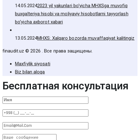
14.05.2024
2023 yil yakunlari bo'yicha MHXSga muvofiq
buxgalteriya hisobi va moliyaviy hisobotlarni tayyorlash
bo'yicha axborot xabari
13.05.2024
MHXS: Xalqaro bozorda muvaffaqiyat kalitingiz
finaudit.uz © 2026 . Все права защищены.
Maxfiylik siyosati
Biz bilan aloqa
Бесплатная консультация