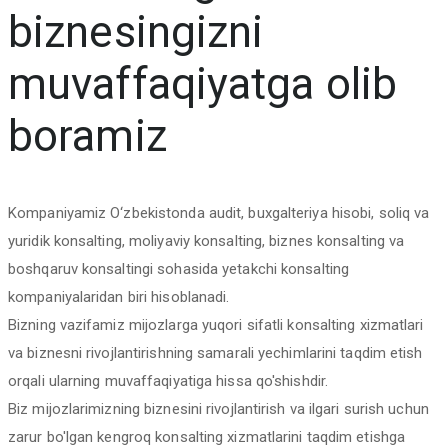
biznesingizni
muvaffaqiyatga olib
boramiz
Kompaniyamiz O‘zbekistonda audit, buxgalteriya hisobi, soliq va
yuridik konsalting, moliyaviy konsalting, biznes konsalting va
boshqaruv konsaltingi sohasida yetakchi konsalting
kompaniyalaridan biri hisoblanadi.
Bizning vazifamiz mijozlarga yuqori sifatli konsalting xizmatlari
va biznesni rivojlantirishning samarali yechimlarini taqdim etish
orqali ularning muvaffaqiyatiga hissa qo'shishdir.
Biz mijozlarimizning biznesini rivojlantirish va ilgari surish uchun
zarur bo'lgan kengroq konsalting xizmatlarini taqdim etishga