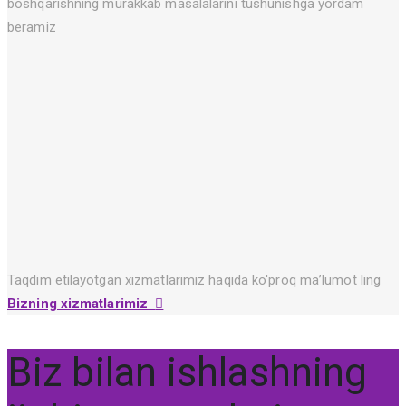
boshqarishning murakkab masalalarini tushunishga yordam
beramiz
Taqdim etilayotgan xizmatlarimiz haqida ko'proq ma’lumot ling
Bizning xizmatlarimiz
Biz bilan ishlashning