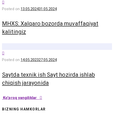
Posted on
13.05.2024
31.05.2024
MHXS: Xalqaro bozorda muvaffaqiyat
kalitingiz
Posted on
14.05.2023
27.05.2024
Saytda texnik ish Sayt hozirda ishlab
chiqish jarayonida
Ko'proq yangiliklar
BIZNING HAMKORLAR