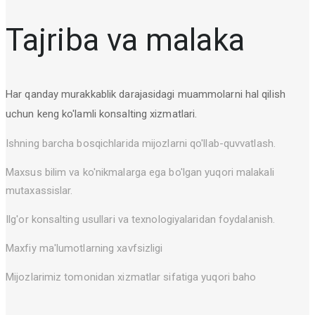
Tajriba va malaka
Har qanday murakkablik darajasidagi muammolarni hal qilish
uchun keng ko'lamli konsalting xizmatlari.
Ishning barcha bosqichlarida mijozlarni qo'llab-quvvatlash.
Maxsus bilim va ko'nikmalarga ega bo'lgan yuqori malakali
mutaxassislar.
Ilg'or konsalting usullari va texnologiyalaridan foydalanish.
Maxfiy ma'lumotlarning xavfsizligi
Mijozlarimiz tomonidan xizmatlar sifatiga yuqori baho