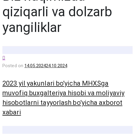
qiziqarli va dolzarb
yangiliklar
Posted on
14.05.2024
24.10.2024
2023 yil yakunlari bo'yicha MHXSga
muvofiq buxgalteriya hisobi va moliyaviy
hisobotlarni tayyorlash bo'yicha axborot
xabari