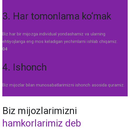
3. Har tomonlama ko‘mak
Biz har bir mijozga individual yondashamiz va ularning
ehtiyojlariga eng mos keladigan yechimlarni ishlab chiqamiz.
04
4. Ishonch
Biz mijozlar bilan munosabatlarimizni ishonch asosida quramiz.
Biz mijozlarimizni
hamkorlarimiz deb