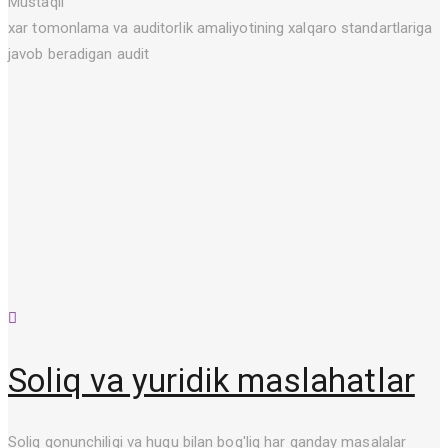
Mustaqil
xar tomonlama va auditorlik amaliyotining xalqaro standartlariga
javob beradigan audit
Soliq va yuridik maslahatlar
Soliq qonunchiligi va huqu bilan bog'liq har qanday masalalar