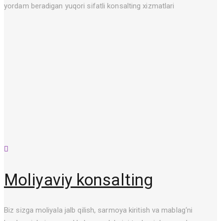
yordam beradigan yuqori sifatli konsalting xizmatlari
Moliyaviy konsalting
Biz sizga moliyala jalb qilish, sarmoya kiritish va mablag‘ni