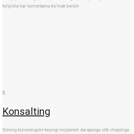
bo'yicha har tomonlama ko‘mak berish
Konsalting
Sizning biznesingizni keyingi rivojlanish darajasiga olib chiqishga