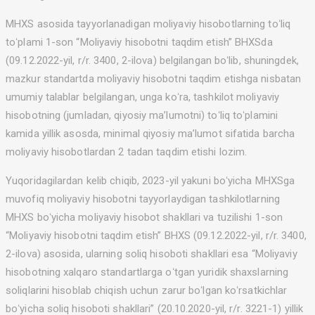
MHXS asosida tayyorlanadigan moliyaviy hisobotlarning toʻliq
toʻplami 1-son “Moliyaviy hisobotni taqdim etish” BHXSda
(09.12.2022-yil, r/r. 3400, 2-ilova) belgilangan boʻlib, shuningdek,
mazkur standartda moliyaviy hisobotni taqdim etishga nisbatan
umumiy talablar belgilangan, unga koʻra, tashkilot moliyaviy
hisobotning (jumladan, qiyosiy maʼlumotni) toʻliq toʻplamini
kamida yillik asosda, minimal qiyosiy maʼlumot sifatida barcha
moliyaviy hisobotlardan 2 tadan taqdim etishi lozim.
Yuqoridagilardan kelib chiqib, 2023-yil yakuni boʻyicha MHXSga
muvofiq moliyaviy hisobotni tayyorlaydigan tashkilotlarning
MHXS boʻyicha moliyaviy hisobot shakllari va tuzilishi 1-son
“Moliyaviy hisobotni taqdim etish” BHXS (09.12.2022-yil, r/r. 3400,
2-ilova) asosida, ularning soliq hisoboti shakllari esa “Moliyaviy
hisobotning xalqaro standartlarga oʻtgan yuridik shaxslarning
soliqlarini hisoblab chiqish uchun zarur boʻlgan koʻrsatkichlar
boʻyicha soliq hisoboti shakllari” (20.10.2020-yil, r/r. 3221-1) yillik