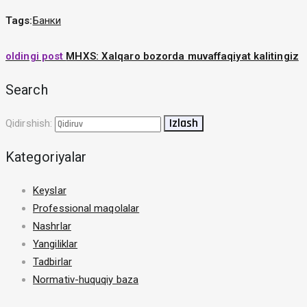
Tags:
Банки
oldingi post
MHXS: Xalqaro bozorda muvaffaqiyat kalitingiz
Search
Qidirshish:
Kategoriyalar
Keyslar
Professional maqolalar
Nashrlar
Yangiliklar
Tadbirlar
Normativ-huquqiy baza