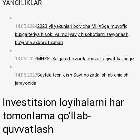
YANGILIKLAR
14.05.2024
2023 yil yakunlari bo'yicha MHXSga muvofiq
buxgalteriya hisobi va moliyaviy hisobotlarni tayyorlash
bo'yicha axborot xabari
13.05.2024
MHXS: Xalqaro bozorda muvaffaqiyat kalitingiz
14.05.2023
Saytda texnik ish Sayt hozirda ishlab chiqish
jarayonida
Investitsion loyihalarni har
tomonlama qo‘llab-
quvvatlash