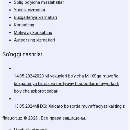
Soliq bo'yicha maslahatlar
Yuridik xizmatlar
Buxgalteriya xizmatlari
Konsalting
Moliyaviy konsalting
Autsorsing xizmatlari
So'nggi nashrlar
14.05.2024
2023 yil yakunlari bo'yicha MHXSga muvofiq
buxgalteriya hisobi va moliyaviy hisobotlarni tayyorlash
bo'yicha axborot xabari
13.05.2024
MHXS: Xalqaro bozorda muvaffaqiyat kalitingiz
finaudit.uz © 2026 . Все права защищены.
Maxfiylik siyosati