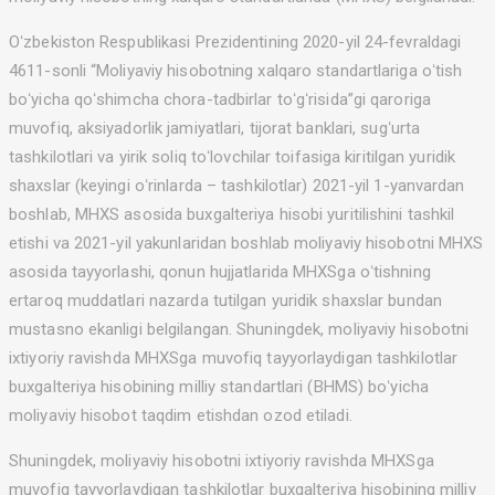
Oʻzbekiston Respublikasi Prezidentining 2020-yil 24-fevraldagi
4611-sonli “Moliyaviy hisobotning xalqaro standartlariga oʻtish
boʻyicha qoʻshimcha chora-tadbirlar toʻgʻrisida”gi qaroriga
muvofiq, aksiyadorlik jamiyatlari, tijorat banklari, sugʻurta
tashkilotlari va yirik soliq toʻlovchilar toifasiga kiritilgan yuridik
shaxslar (keyingi oʻrinlarda – tashkilotlar) 2021-yil 1-yanvardan
boshlab, MHXS asosida buxgalteriya hisobi yuritilishini tashkil
etishi va 2021-yil yakunlaridan boshlab moliyaviy hisobotni MHXS
asosida tayyorlashi, qonun hujjatlarida MHXSga oʻtishning
ertaroq muddatlari nazarda tutilgan yuridik shaxslar bundan
mustasno ekanligi belgilangan. Shuningdek, moliyaviy hisobotni
ixtiyoriy ravishda MHXSga muvofiq tayyorlaydigan tashkilotlar
buxgalteriya hisobining milliy standartlari (BHMS) boʻyicha
moliyaviy hisobot taqdim etishdan ozod etiladi.
Shuningdek, moliyaviy hisobotni ixtiyoriy ravishda MHXSga
muvofiq tayyorlaydigan tashkilotlar buxgalteriya hisobining milliy