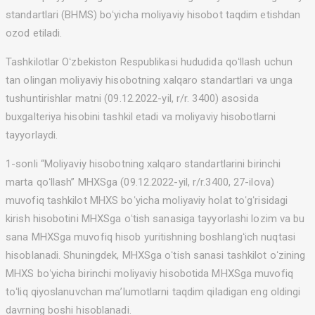
standartlari (BHMS) boʻyicha moliyaviy hisobot taqdim etishdan
ozod etiladi.
Tashkilotlar Oʻzbekiston Respublikasi hududida qoʻllash uchun
tan olingan moliyaviy hisobotning xalqaro standartlari va unga
tushuntirishlar matni (09.12.2022-yil, r/r. 3400) asosida
buxgalteriya hisobini tashkil etadi va moliyaviy hisobotlarni
tayyorlaydi.
1-sonli “Moliyaviy hisobotning xalqaro standartlarini birinchi
marta qoʻllash” MHXSga (09.12.2022-yil, r/r.3400, 27-ilova)
muvofiq tashkilot MHXS boʻyicha moliyaviy holat toʻgʻrisidagi
kirish hisobotini MHXSga oʻtish sanasiga tayyorlashi lozim va bu
sana MHXSga muvofiq hisob yuritishning boshlangʻich nuqtasi
hisoblanadi. Shuningdek, MHXSga oʻtish sanasi tashkilot oʻzining
MHXS boʻyicha birinchi moliyaviy hisobotida MHXSga muvofiq
toʻliq qiyoslanuvchan maʼlumotlarni taqdim qiladigan eng oldingi
davrning boshi hisoblanadi.