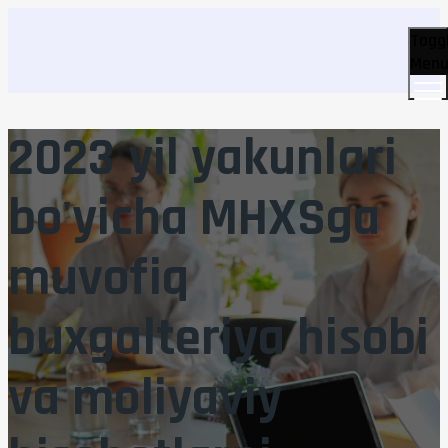
Togg
Men
2023 yil yakunlari
bo'yicha MHXSga
muvofiq
buxgalteriya hisobi
va moliyaviy