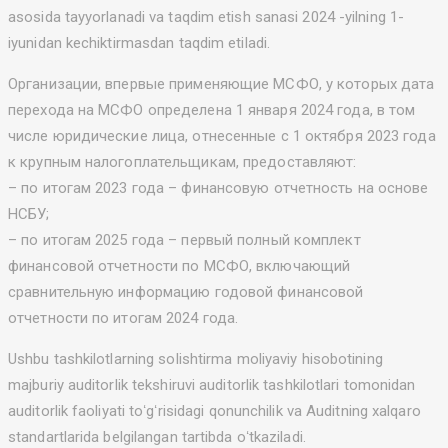
asosida tayyorlanadi va taqdim etish sanasi 2024 -yilning 1-
iyunidan kechiktirmasdan taqdim etiladi.
Организации, впервые применяющие МСФО, у которых дата
перехода на МСФО определена 1 января 2024 года, в том
числе юридические лица, отнесенные с 1 октября 2023 года
к крупным налогоплательщикам, предоставляют:
– по итогам 2023 года – финансовую отчетность на основе
НСБУ;
– по итогам 2025 года – первый полный комплект
финансовой отчетности по МСФО, включающий
сравнительную информацию годовой финансовой
отчетности по итогам 2024 года.
Ushbu tashkilotlarning solishtirma moliyaviy hisobotining
majburiy auditorlik tekshiruvi auditorlik tashkilotlari tomonidan
auditorlik faoliyati toʻgʻrisidagi qonunchilik va Auditning xalqaro
standartlarida belgilangan tartibda oʻtkaziladi.