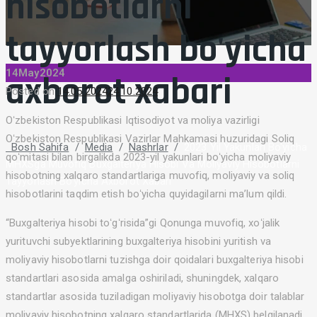
hisobotlarni
tayyorlash bo'yicha
14
May
2024
axborot xabari
Posted on
14.05.2024
24.10.2024
Oʻzbekiston Respublikasi Iqtisodiyot va moliya vazirligi
Oʻzbekiston Respublikasi Vazirlar Mahkamasi huzuridagi Soliq
Bosh Sahifa
/
Media
/
Nashrlar
/
2023 Yil Yakunlari Bo'yicha
qoʻmitasi bilan birgalikda 2023-yil yakunlari boʻyicha moliyaviy
MHXSga Muvofiq Buxgalteriya Hisobi Va Moliyaviy Hisobotlarni
hisobotning xalqaro standartlariga muvofiq, moliyaviy va soliq
Tayyorlash Bo'yicha Axborot Xabari
hisobotlarini taqdim etish boʻyicha quyidagilarni maʼlum qildi.
“Buxgalteriya hisobi toʻgʻrisida”gi Qonunga muvofiq, xoʻjalik
yurituvchi subyektlarining buxgalteriya hisobini yuritish va
moliyaviy hisobotlarni tuzishga doir qoidalari buxgalteriya hisobi
standartlari asosida amalga oshiriladi, shuningdek, xalqaro
standartlar asosida tuziladigan moliyaviy hisobotga doir talablar
moliyaviy hisobotning xalqaro standartlarida (MHXS) belgilanadi.