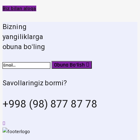
Biz bilan aloqa
Bizning
yangiliklarga
obuna boʻling
Obuna Bo‘lish
Savollaringiz bormi?
+998 (98) 877 87 78