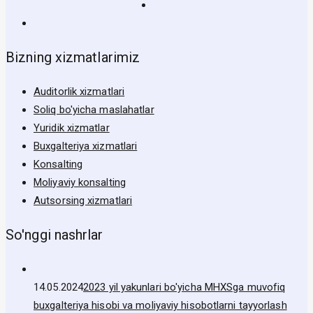
Bizning xizmatlarimiz
Auditorlik xizmatlari
Soliq bo'yicha maslahatlar
Yuridik xizmatlar
Buxgalteriya xizmatlari
Konsalting
Moliyaviy konsalting
Autsorsing xizmatlari
So'nggi nashrlar
14.05.2024
2023 yil yakunlari bo'yicha MHXSga muvofiq
buxgalteriya hisobi va moliyaviy hisobotlarni tayyorlash