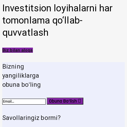
Investitsion loyihalarni har
tomonlama qo‘llab-
quvvatlash
Biz bilan aloqa
Bizning
yangiliklarga
obuna boʻling
Obuna Bo‘lish
Savollaringiz bormi?