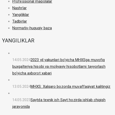
Professional maqolalar
Nashrlar
Yangiliklar
Tadbirlar
Normativ-huquqiy baza
YANGILIKLAR
14.05.2024
2023 yil yakunlari bo'yicha MHXSga muvofiq
buxgalteriya hisobi va moliyaviy hisobotlarni tayyorlash
bo'yicha axborot xabari
13.05.2024
MHXS: Xalqaro bozorda muvaffaqiyat kalitingiz
14.05.2023
Saytda texnik ish Sayt hozirda ishlab chiqish
jarayonida