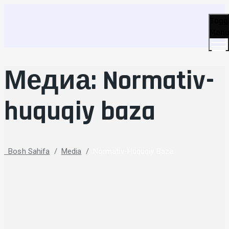
Togg
Men
Медиа:
Normativ-
huquqiy baza
Bosh Sahifa
/
Media
/
Normativ-Huquqiy Baza