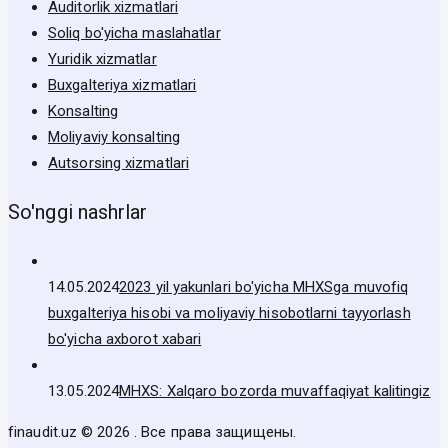
Auditorlik xizmatlari
Soliq bo'yicha maslahatlar
Yuridik xizmatlar
Buxgalteriya xizmatlari
Konsalting
Moliyaviy konsalting
Autsorsing xizmatlari
So'nggi nashrlar
14.05.2024
2023 yil yakunlari bo'yicha MHXSga muvofiq
buxgalteriya hisobi va moliyaviy hisobotlarni tayyorlash
bo'yicha axborot xabari
13.05.2024
MHXS: Xalqaro bozorda muvaffaqiyat kalitingiz
finaudit.uz © 2026 . Все права защищены.