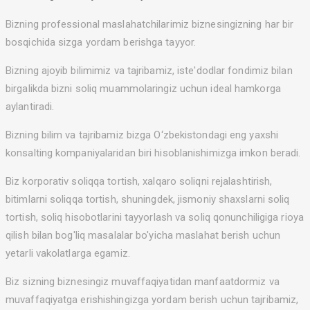
Bizning professional maslahatchilarimiz biznesingizning har bir
bosqichida sizga yordam berishga tayyor.
Bizning ajoyib bilimimiz va tajribamiz, iste'dodlar fondimiz bilan
birgalikda bizni soliq muammolaringiz uchun ideal hamkorga
aylantiradi.
Bizning bilim va tajribamiz bizga O‘zbekistondagi eng yaxshi
konsalting kompaniyalaridan biri hisoblanishimizga imkon beradi.
Biz korporativ soliqqa tortish, xalqaro soliqni rejalashtirish,
bitimlarni soliqqa tortish, shuningdek, jismoniy shaxslarni soliq
tortish, soliq hisobotlarini tayyorlash va soliq qonunchiligiga rioya
qilish bilan bog'liq masalalar bo'yicha maslahat berish uchun
yetarli vakolatlarga egamiz.
Biz sizning biznesingiz muvaffaqiyatidan manfaatdormiz va
muvaffaqiyatga erishishingizga yordam berish uchun tajribamiz,