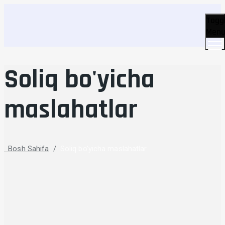
Togg
Men
Soliq bo'yicha
maslahatlar
Bosh Sahifa
/
Soliq bo'yicha maslahatlar