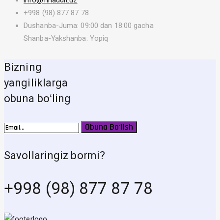
info@finaudit.uz
+998 (98) 877 87 78
Dushanba-Juma: 09:00 dan 18:00 gacha
Shanba-Yakshanba: Yopiq
Bizning
yangiliklarga
obuna boʻling
Obuna Bo‘lish
Savollaringiz bormi?
+998 (98) 877 87 78