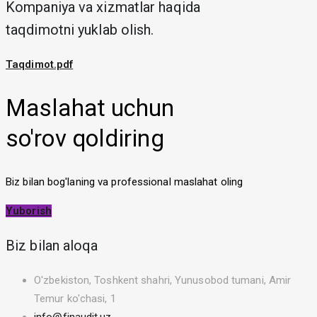
Kompaniya va xizmatlar haqida
taqdimotni yuklab olish.
Taqdimot.pdf
Maslahat uchun
so'rov qoldiring
Biz bilan bog'laning va professional maslahat oling
Yuborish
Biz bilan aloqa
O'zbekiston, Toshkent shahri, Yunusobod tumani, Amir
Temur ko'chasi, 1