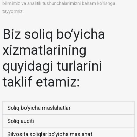
bilimimiz va analitik tushunchalarimizni baham ko'rishga
tayyormiz.
Biz soliq bo‘yicha
xizmatlarining
quyidagi turlarini
taklif etamiz:
Soliq bo'yicha maslahatlar
Soliq auditi
Bilvosita soliqlar bo'yicha maslahat