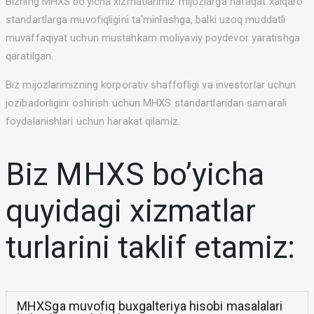
Bizning MHXS bo’yicha xizmatlarimiz mijozlarga nafaqat xalqaro
standartlarga muvofiqligini ta'minlashga, balki uzoq muddatli
muvaffaqiyat uchun mustahkam moliyaviy poydevor yaratishga
qaratilgan.
Biz mijozlarimizning korporativ shaffofligi va investorlar uchun
jozibadorligini oshirish uchun MHXS standartlaridan samarali
foydalanishlari uchun harakat qilamiz.
Biz MHXS bo’yicha
quyidagi xizmatlar
turlarini taklif etamiz:
MHXSga muvofiq buxgalteriya hisobi masalalari