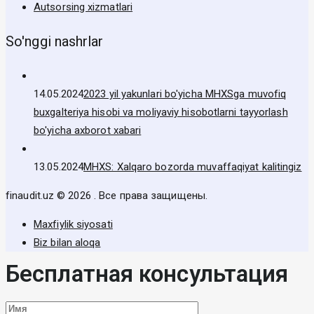
Autsorsing xizmatlari
So'nggi nashrlar
14.05.2024
2023 yil yakunlari bo'yicha MHXSga muvofiq
buxgalteriya hisobi va moliyaviy hisobotlarni tayyorlash
bo'yicha axborot xabari
13.05.2024
MHXS: Xalqaro bozorda muvaffaqiyat kalitingiz
finaudit.uz © 2026 . Все права защищены.
Maxfiylik siyosati
Biz bilan aloqa
Бесплатная консультация