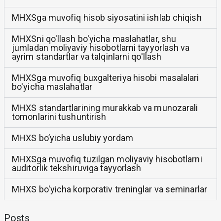
MHXSga muvofiq hisob siyosatini ishlab chiqish
MHXSni qo'llash bo'yicha maslahatlar, shu
jumladan moliyaviy hisobotlarni tayyorlash va
ayrim standartlar va talqinlarni qo'llash
MHXSga muvofiq buxgalteriya hisobi masalalari
bo'yicha maslahatlar
MHXS standartlarining murakkab va munozarali
tomonlarini tushuntirish
MHXS bo’yicha uslubiy yordam
MHXSga muvofiq tuzilgan moliyaviy hisobotlarni
auditorlik tekshiruviga tayyorlash
MHXS bo'yicha korporativ treninglar va seminarlar
Posts