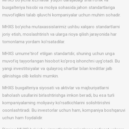
MHXS bo’yicha xizmatlar yuqori darajadagi shaffoflik va
buxgalteriya hisobi va moliya sohasida jahon standartlariga
muvofiqlikni talab qiluvchi kompaniyalar uchun muhim sohadir.
MHXS bo'yicha mutaxassislarimiz ushbu xalqaro standartlarni
joriy etish, moslashtirish va ularga rioya qilish jarayonida har
tomonlama yordam ko'rsatadilar.
MHXS umume'tirof etilgan standartdir, shuning uchun unga
muvofiq tayyorlangan hisobot ko'proq ishonchni uyg'otadi. Bu
yangi investitsiyalar va qulayroq shartlar bilan kreditlar jalb
qilinishiga olib kelishi mumkin.
MHXS buxgalteriya siyosati va aktivlar va majburiyatlarni
baholash usullarini birlashtirishga imkon beradi, bu esa turli
kompaniyalarning moliyaviy ko'rsatkichlarini solishtirishni
osonlashtiradi. Bu investorlar uchun ham, kompaniya boshqaruvi
uchun ham foydalidir.