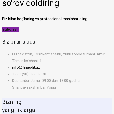
so'rov qoldiring
Biz bilan bog'laning va professional maslahat oling
Yuborish
Biz bilan aloqa
O'zbekiston, Toshkent shahri, Yunusobod tumani, Amir
Temur ko'chasi, 1
info@finaudit.uz
+998 (98) 877 87 78
Dushanba-Juma: 09:00 dan 18:00 gacha
Shanba-Yakshanba: Yopiq
Bizning
yangiliklarga