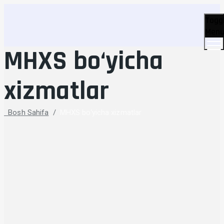
Togg
Men
MHXS bo‘yicha
xizmatlar
Bosh Sahifa
/
MHXS bo‘yicha xizmatlar