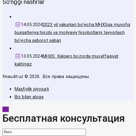
So'nggi nashrlar
14.05.2024
2023 yil yakunlari bo'yicha MHXSga muvofiq
buxgalteriya hisobi va moliyaviy hisobotlarni tayyorlash
bo'yicha axborot xabari
13.05.2024
MHXS: Xalqaro bozorda muvaffaqiyat
kalitingiz
finaudit.uz © 2026 . Все права защищены.
Maxfiylik siyosati
Biz bilan aloqa
Бесплатная консультация