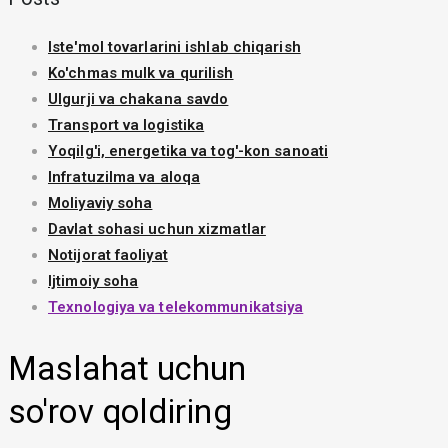
Iste'mol tovarlarini ishlab chiqarish
Ko'chmas mulk va qurilish
Ulgurji va chakana savdo
Transport va logistika
Yoqilg'i, energetika va tog'-kon sanoati
Infratuzilma va aloqa
Moliyaviy soha
Davlat sohasi uchun xizmatlar
Notijorat faoliyat
Ijtimoiy soha
Texnologiya va telekommunikatsiya
Maslahat uchun
so'rov qoldiring