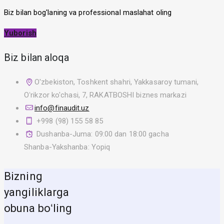
Biz bilan bog'laning va professional maslahat oling
Yuborish
Biz bilan aloqa
O'zbekiston, Toshkent shahri, Yakkasaroy tumani,
Oʻrikzor ko'chasi, 7, RAKATBOSHI biznes markazi
info@finaudit.uz
+998 (98) 155 58 85
Dushanba-Juma: 09:00 dan 18:00 gacha
Shanba-Yakshanba: Yopiq
Bizning
yangiliklarga
obuna boʻling