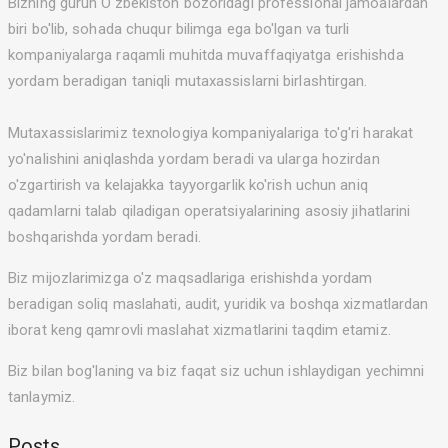
Bizning guruh O'zbekiston bozoridagi professional jamoalardan
biri bo'lib, sohada chuqur bilimga ega bo'lgan va turli
kompaniyalarga raqamli muhitda muvaffaqiyatga erishishda
yordam beradigan taniqli mutaxassislarni birlashtirgan.
Mutaxassislarimiz texnologiya kompaniyalariga to'g'ri harakat
yo'nalishini aniqlashda yordam beradi va ularga hozirdan
o'zgartirish va kelajakka tayyorgarlik ko'rish uchun aniq
qadamlarni talab qiladigan operatsiyalarining asosiy jihatlarini
boshqarishda yordam beradi.
Biz mijozlarimizga o'z maqsadlariga erishishda yordam
beradigan soliq maslahati, audit, yuridik va boshqa xizmatlardan
iborat keng qamrovli maslahat xizmatlarini taqdim etamiz.
Biz bilan bog'laning va biz faqat siz uchun ishlaydigan yechimni
tanlaymiz.
Posts