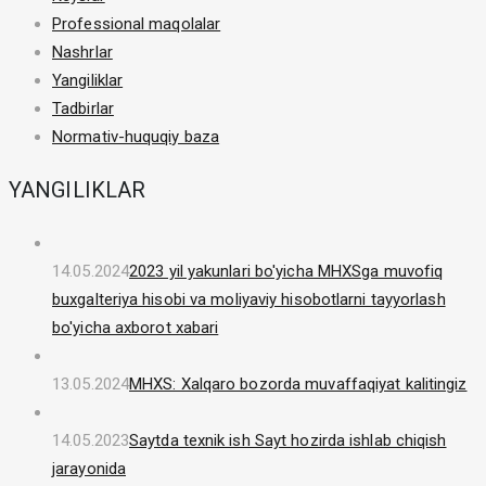
Professional maqolalar
Nashrlar
Yangiliklar
Tadbirlar
Normativ-huquqiy baza
YANGILIKLAR
14.05.2024
2023 yil yakunlari bo'yicha MHXSga muvofiq
buxgalteriya hisobi va moliyaviy hisobotlarni tayyorlash
bo'yicha axborot xabari
13.05.2024
MHXS: Xalqaro bozorda muvaffaqiyat kalitingiz
14.05.2023
Saytda texnik ish Sayt hozirda ishlab chiqish
jarayonida