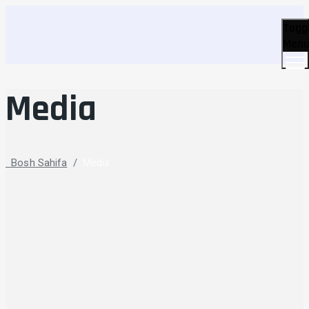
Togg
Men
Media
Bosh Sahifa
/
Media