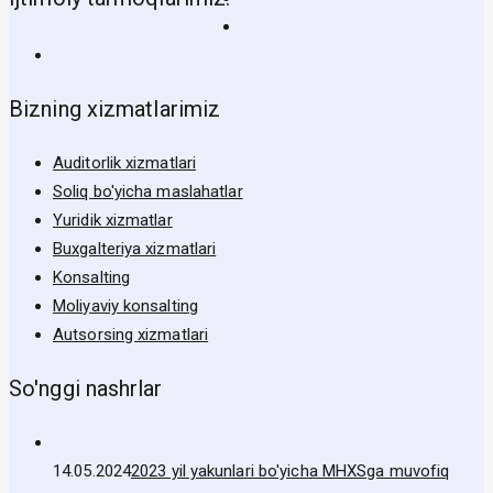
Bizning xizmatlarimiz
Auditorlik xizmatlari
Soliq bo'yicha maslahatlar
Yuridik xizmatlar
Buxgalteriya xizmatlari
Konsalting
Moliyaviy konsalting
Autsorsing xizmatlari
So'nggi nashrlar
14.05.2024
2023 yil yakunlari bo'yicha MHXSga muvofiq