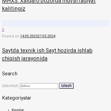
MHXS: Xalqaro bozorda muvaffaqiyat
kalitingiz
Posted on
14.05.2023
27.05.2024
Saytda texnik ish Sayt hozirda ishlab
chiqish jarayonida
Search
Qidirshish:
Kategoriyalar
Keyslar