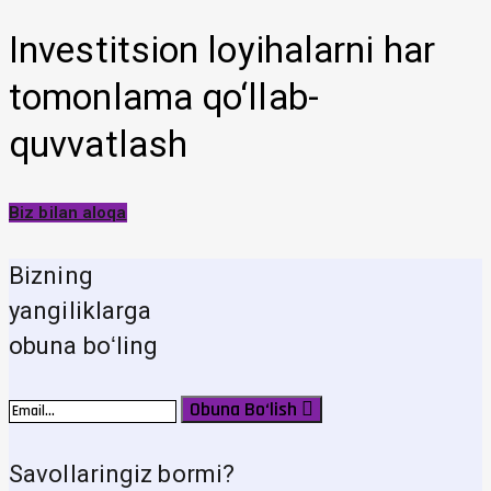
Investitsion loyihalarni har
tomonlama qo‘llab-
quvvatlash
Biz bilan aloqa
Bizning
yangiliklarga
obuna boʻling
Obuna Bo‘lish
Savollaringiz bormi?